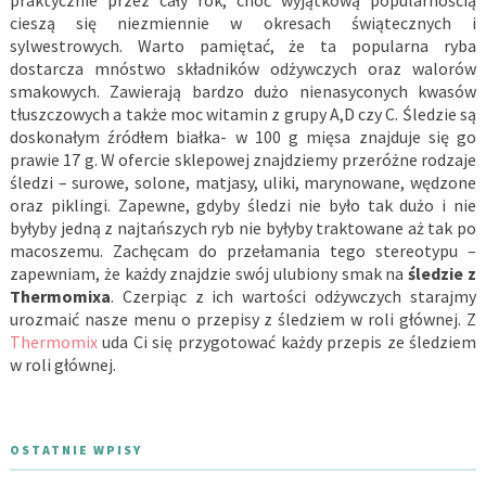
praktycznie przez cały rok, choć wyjątkową popularnością
cieszą się niezmiennie w okresach świątecznych i
sylwestrowych. Warto pamiętać, że ta popularna ryba
dostarcza mnóstwo składników odżywczych oraz walorów
smakowych. Zawierają bardzo dużo nienasyconych kwasów
tłuszczowych a także moc witamin z grupy A,D czy C. Śledzie są
doskonałym źródłem białka- w 100 g mięsa znajduje się go
prawie 17 g. W ofercie sklepowej znajdziemy przeróżne rodzaje
śledzi – surowe, solone, matjasy, uliki, marynowane, wędzone
oraz piklingi. Zapewne, gdyby śledzi nie było tak dużo i nie
byłyby jedną z najtańszych ryb nie byłyby traktowane aż tak po
macoszemu. Zachęcam do przełamania tego stereotypu –
zapewniam, że każdy znajdzie swój ulubiony smak na
śledzie z
Thermomixa
. Czerpiąc z ich wartości odżywczych starajmy
urozmaić nasze menu o przepisy z śledziem w roli głównej. Z
Thermomix
uda Ci się przygotować każdy przepis ze śledziem
w roli głównej.
OSTATNIE WPISY