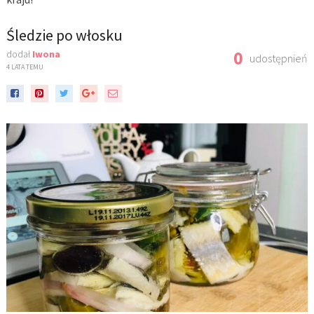
Śledzie po włosku
0
dodał
Iwona
udostępnień
4 LATA TEMU