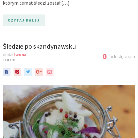
którym temat śledzi został […]
CZYTAJ DALEJ
Śledzie po skandynawsku
0
dodał
Iwona
udostępnień
6 LAT TEMU