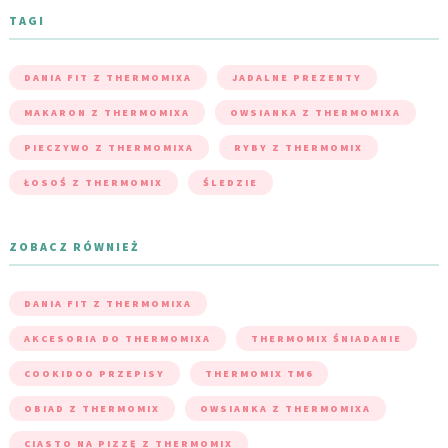
TAGI
DANIA FIT Z THERMOMIXA
JADALNE PREZENTY
MAKARON Z THERMOMIXA
OWSIANKA Z THERMOMIXA
PIECZYWO Z THERMOMIXA
RYBY Z THERMOMIX
ŁOSOŚ Z THERMOMIX
ŚLEDZIE
ZOBACZ RÓWNIEŻ
DANIA FIT Z THERMOMIXA
AKCESORIA DO THERMOMIXA
THERMOMIX ŚNIADANIE
COOKIDOO PRZEPISY
THERMOMIX TM6
OBIAD Z THERMOMIX
OWSIANKA Z THERMOMIXA
CIASTO NA PIZZĘ Z THERMOMIX