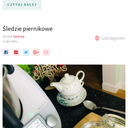
CZYTAJ DALEJ
Śledzie piernikowe
0
dodał
Iwona
udostępnień
4 LATA TEMU