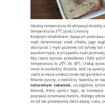
Idealną temperaturę do aktywacji drożdży o
temperaturze 37°C przez 2 minuty.
Kolejnym składnikiem, będącym podstawą 
mąki determinuje smak chleba, jego wyglą
skorzystać z mąki pszennej lub żytniej lub
wysokim typie, w przypadku mąki pszennej je
Aby ciasto wyrosło prawidłowo i było pulc
temperatura to 24°C do 28°C. Unikaj wyra
może to uszkodzić drożdże. Jeśli się spies
ciasto w misce umieszczonej nad garnkiem 
Równie pyszny, a niektórzy twierdzą że na
naturalnym zakwasie
, szczególnie żytn
błonnik, który oprócz tego, że zmniejsza 
poprawia przemianę materii, dlatego wbr
on od nas poświęcenia nieco więcej czasu,