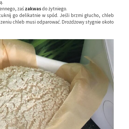
ą.
zennego, zaś
zakwas
do żytniego.
tuknij go delikatnie w spód. Jeśli brzmi głucho, chleb
eczeniu chleb musi odparować. Drożdżowy stygnie około