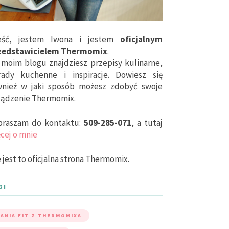
eść, jestem Iwona i jestem
oficjalnym
zedstawicielem Thermomix
.
moim blogu znajdziesz przepisy kulinarne,
rady kuchenne i inspiracje. Dowiesz się
wnież w jaki sposób możesz zdobyć swoje
ządzenie Thermomix.
praszam do kontaktu:
509-285-071
, a tutaj
cej o mnie
 jest to oficjalna strona Thermomix.
GI
ANIA FIT Z THERMOMIXA