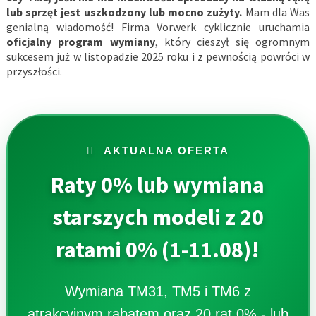
lub sprzęt jest uszkodzony lub mocno zużyty.
Mam dla Was
genialną wiadomość! Firma Vorwerk cyklicznie uruchamia
oficjalny program wymiany
, który cieszył się ogromnym
sukcesem już w listopadzie 2025 roku i z pewnością powróci w
przyszłości.
AKTUALNA OFERTA
Raty 0% lub wymiana
starszych modeli z 20
ratami 0% (1-11.08)!
Wymiana TM31, TM5 i TM6 z
atrakcyjnym rabatem oraz 20 rat 0% - lub