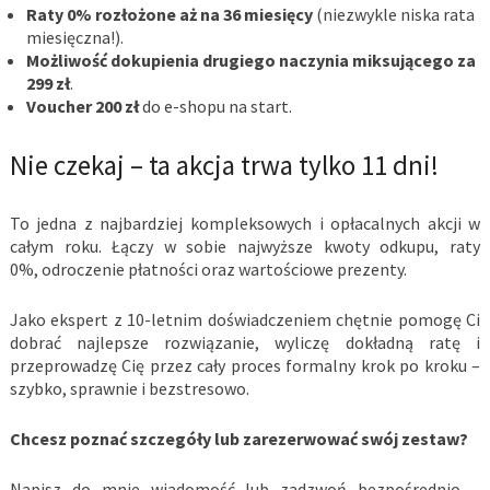
Raty 0% rozłożone aż na 36 miesięcy
(niezwykle niska rata
miesięczna!).
Możliwość dokupienia drugiego naczynia miksującego za
299 zł
.
Voucher 200 zł
do e-shopu na start.
Nie czekaj – ta akcja trwa tylko 11 dni!
To jedna z najbardziej kompleksowych i opłacalnych akcji w
całym roku. Łączy w sobie najwyższe kwoty odkupu, raty
0%, odroczenie płatności oraz wartościowe prezenty.
Jako ekspert z 10-letnim doświadczeniem chętnie pomogę Ci
dobrać najlepsze rozwiązanie, wyliczę dokładną ratę i
przeprowadzę Cię przez cały proces formalny krok po kroku –
szybko, sprawnie i bezstresowo.
Chcesz poznać szczegóły lub zarezerwować swój zestaw?
Napisz do mnie wiadomość lub zadzwoń bezpośrednio –