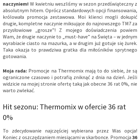
naczyniem!
W kwietniu weszliśmy w sezon przedświąteczny z
absolutnym hitem. Oprócz standardowych opcji finansowania,
królowała promocja zestawowa. Moi klienci mogli dokupić
drugie, kompletne naczynie miksujące do najnowszego TM7 za
przysłowiowe „grosze”! Z mojego doświadczenia powiem
Wam, że drugie naczynie to „must-have” na Święta – w jednym
wyrabiacie ciasto na mazurka, a w drugim już gotuje się żurek.
Taka okazja to prawdziwa gratka dla miłośników sprytnego
gotowania.
Moja rada:
Promocje na Thermomix mają to do siebie, że są
ograniczone czasowo i potrafią zniknąć z dnia na dzień. Jeśli
widzicie na mojej stronie ofertę taką jak obecne 36 rat 0%, nie
warto zwlekać.
Hit sezonu: Thermomix w ofercie 36 rat
0%
To zdecydowanie najczęściej wybierana przez Was opcja!
Koniec z oszczędzaniem miesiącami w skarbonce. Promocja
36