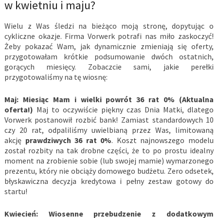
w kwietniu i maju?
Wielu z Was śledzi na bieżąco moją stronę, dopytując o
cykliczne okazje. Firma Vorwerk potrafi nas miło zaskoczyć!
Żeby pokazać Wam, jak dynamicznie zmieniają się oferty,
przygotowałam krótkie podsumowanie dwóch ostatnich,
gorących miesięcy. Zobaczcie sami, jakie perełki
przygotowaliśmy na tę wiosnę:
Maj: Miesiąc Mam i wielki powrót 36 rat 0% (Aktualna
oferta!)
Maj to oczywiście piękny czas Dnia Matki, dlatego
Vorwerk postanowił rozbić bank! Zamiast standardowych 10
czy 20 rat, odpaliliśmy uwielbianą przez Was, limitowaną
akcję
prawdziwych 36 rat 0%
. Koszt najnowszego modelu
został rozbity na tak drobne części, że to po prostu idealny
moment na zrobienie sobie (lub swojej mamie) wymarzonego
prezentu, który nie obciąży domowego budżetu. Zero odsetek,
błyskawiczna decyzja kredytowa i pełny zestaw gotowy do
startu!
Kwiecień: Wiosenne przebudzenie z dodatkowym