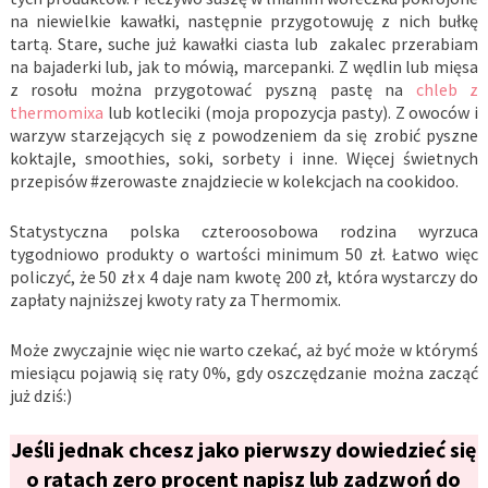
na niewielkie kawałki, następnie przygotowuję z nich bułkę
tartą. Stare, suche już kawałki ciasta lub zakalec przerabiam
na bajaderki lub, jak to mówią, marcepanki. Z wędlin lub mięsa
z rosołu można przygotować pyszną pastę na
chleb z
thermomixa
lub kotleciki (moja propozycja pasty). Z owoców i
warzyw starzejących się z powodzeniem da się zrobić pyszne
koktajle, smoothies, soki, sorbety i inne. Więcej świetnych
przepisów #zerowaste znajdziecie w kolekcjach na cookidoo.
Statystyczna polska czteroosobowa rodzina wyrzuca
tygodniowo produkty o wartości minimum 50 zł. Łatwo więc
policzyć, że 50 zł x 4 daje nam kwotę 200 zł, która wystarczy do
zapłaty najniższej kwoty raty za Thermomix.
Może zwyczajnie więc nie warto czekać, aż być może w którymś
miesiącu pojawią się raty 0%, gdy oszczędzanie można zacząć
już dziś:)
Jeśli jednak chcesz jako pierwszy dowiedzieć się
o ratach zero procent napisz lub zadzwoń do