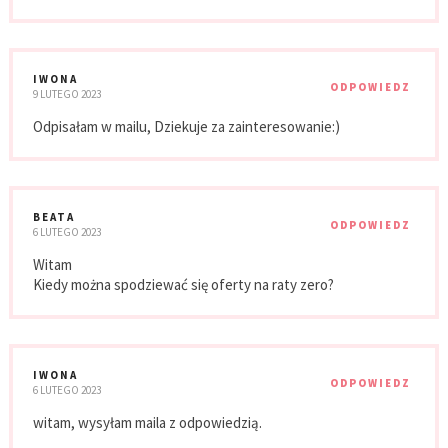
IWONA
ODPOWIEDZ
9 LUTEGO 2023
Odpisałam w mailu, Dziekuje za zainteresowanie:)
BEATA
ODPOWIEDZ
6 LUTEGO 2023
Witam
Kiedy można spodziewać się oferty na raty zero?
IWONA
ODPOWIEDZ
6 LUTEGO 2023
witam, wysyłam maila z odpowiedzią.