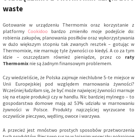
waste
Gotowanie w urządzeniu Thermomix oraz korzystanie z
platformy
Cookidoo
bardzo zmieniło moje podejście do:
robienia zakupów, planowania posiłków oraz wykorzystywania
w dużo większym stopniu tak zwanych resztek – gotując w
Thermomixie, nie marnuję tyle żywności co kiedyś. A co za tym
idzie – oszczędzam również pieniądze, przez co
raty
Thermomix
nie są żadnym finansowym problemem.
Czy wiedzieliście, że Polska zajmuje niechlubne 5-te miejsce w
Unii Europejskiej pod względem marnowania żywności?
Wcześniej łudziłam się, że być może najwięcej żywności marnuje
się na etapie produkcji czy w handlu. Nic bardziej mylnego – to
gospodarstwa domowe mają aż 53% udziału w marnowaniu
żywności w Polsce. Produkty najczęściej wyrzucane to
oczywiście pieczywo, wędliny, owoce i warzywa.
A przecież jest mnóstwo prostych sposobów przetworzenia
tych produktów. Pieczywo suszę w lnianim woreczku pokrojone