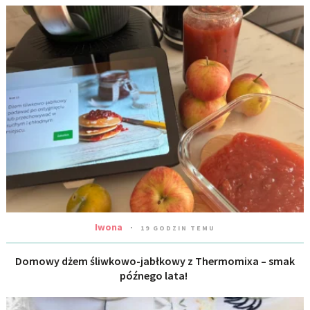
Iwona
19 GODZIN TEMU
Domowy dżem śliwkowo-jabłkowy z Thermomixa – smak
późnego lata!