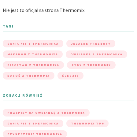
Nie jest to oficjalna strona Thermomix.
TAGI
DANIA FIT Z THERMOMIXA
JADALNE PREZENTY
MAKARON Z THERMOMIXA
OWSIANKA Z THERMOMIXA
PIECZYWO Z THERMOMIXA
RYBY Z THERMOMIX
ŁOSOŚ Z THERMOMIX
ŚLEDZIE
ZOBACZ RÓWNIEŻ
PRZEPISY NA OWSIANKĘ Z THERMOMIX
DANIA FIT Z THERMOMIXA
THERMOMIX TM6
CZYSZCZENIE THERMOMIXA