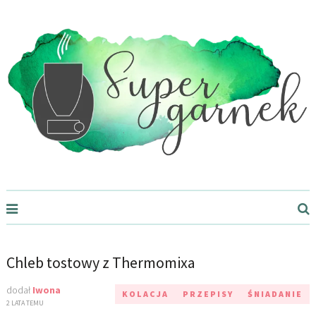
Supergarnek.pl
Chleb tostowy z Thermomixa
dodał
Iwona
KOLACJA
PRZEPISY
ŚNIADANIE
2 LATA TEMU