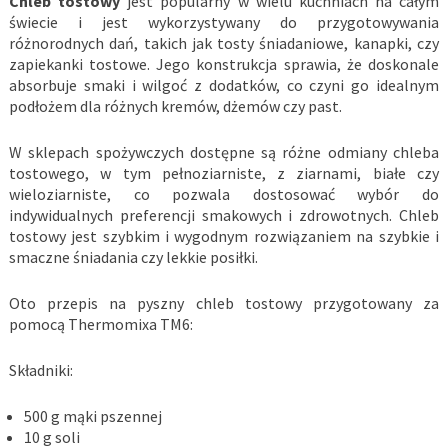
Chleb tostowy
jest popularny w wielu kuchniach na całym
świecie i jest wykorzystywany do przygotowywania
różnorodnych dań, takich jak tosty śniadaniowe, kanapki, czy
zapiekanki tostowe. Jego konstrukcja sprawia, że doskonale
absorbuje smaki i wilgoć z dodatków, co czyni go idealnym
podłożem dla różnych kremów, dżemów czy past.
W sklepach spożywczych dostępne są różne odmiany chleba
tostowego, w tym pełnoziarniste, z ziarnami, białe czy
wieloziarniste, co pozwala dostosować wybór do
indywidualnych preferencji smakowych i zdrowotnych. Chleb
tostowy jest szybkim i wygodnym rozwiązaniem na szybkie i
smaczne śniadania czy lekkie posiłki.
Oto przepis na pyszny chleb tostowy przygotowany za
pomocą Thermomixa TM6:
Składniki:
500 g mąki pszennej
10 g soli