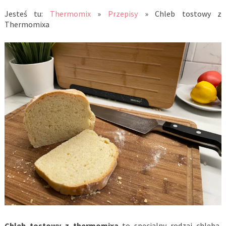
Jesteś tu:
Thermomix
»
Przepisy
»
Chleb tostowy z
Thermomixa
Chleb tostowy z thermomixa
to specjalny rodzaj chleba,