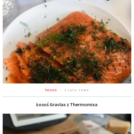
Iwona
3 LATA TEMU
Łosoś Gravlax z Thermomixa