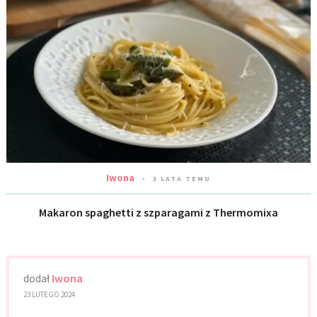
Iwona
3 LATA TEMU
Makaron spaghetti z szparagami z Thermomixa
dodał
Iwona
23 LUTEGO 2024